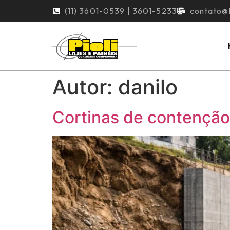
(11) 3601-0539 | 3601-5233
contato@l
Autor:
danilo
Cortinas de contenção