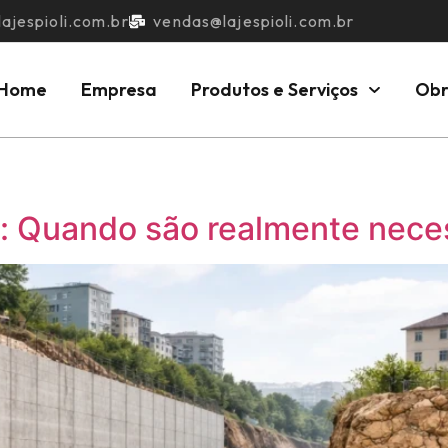
ajespioli.com.br
vendas@lajespioli.com.br
Home
Empresa
Produtos e Serviços
Obr
: Quando são realmente nece