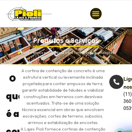
Produtos e Serviços
Segurança e estabilidade para fundações e contenções
A cortina de contenção de concreto é uma
O
estrutura vertical ou levemente inclinada
Lig
projetada para conter empuxos de terra,
no
garantir estabilidade de taludes e viabilizar
que
(11)
construções em terrenos com desníveis
360
acentuados. Trata-se de uma solução
053
técnica essencial em obras que envolvem
é a
escavações, cortes de terreno, subsolos,
arrimos e estabilização de encostas.
cortina
A Lajes Pioli fornece cortinas de contenção