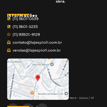
obra.
Informações
(11) 3601-0539
(11) 3601-5233
(11) 93801-9129
contato@lajespioli.com.br
vendas@lajespioli.com.br
Mapa
Av. Doutor Alberto Jackson Byington, n° 620 – Vila Menk - Osasco / SP