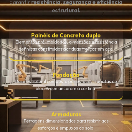
garantir
resistência, segurança e eficiência
estrutural.
Painéis de Concreto duplo
Elementos pré-moldados, dimensões e resistência
definidas constituídos por duas treliças em aço.
Fundação
Base estrutural composta por estacas, sapatas ou
blocos que ancoram a cortina.
Armaduras
Ferragens dimensionadas para resistir aos
esforços e empuxos do solo.