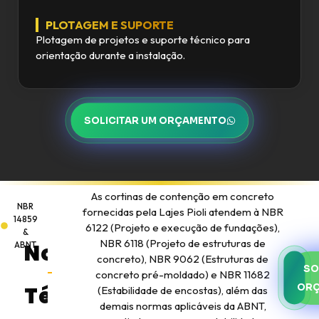
PLOTAGEM E SUPORTE
Plotagem de projetos e suporte técnico para
orientação durante a instalação.
SOLICITAR UM ORÇAMENTO
As cortinas de contenção em concreto
NBR
fornecidas pela Lajes Pioli atendem à NBR
14859
6122 (Projeto e execução de fundações),
&
NBR 6118 (Projeto de estruturas de
ABNT
Normas
concreto), NBR 9062 (Estruturas de
SO
concreto pré-moldado) e NBR 11682
OR
Técnicas
(Estabilidade de encostas), além das
demais normas aplicáveis da ABNT,