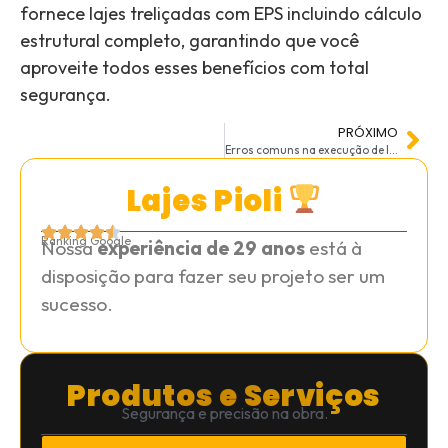
fornece lajes treliçadas com EPS incluindo cálculo
estrutural completo, garantindo que você
aproveite todos esses benefícios com total
segurança.
PRÓXIMO
Erros comuns na execução de lajes treliçadas (e como evitá-los)
Lajes Pioli
Ranking Google
Nossa
experiência de 29 anos
está à
disposição para fazer seu projeto ser um
sucesso.
Produtos e Serviços
Segurança e precisão na obra.