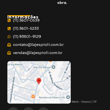
obra.
Informações
(11) 3601-0539
(11) 3601-5233
(11) 93801-9129
contato@lajespioli.com.br
vendas@lajespioli.com.br
Mapa
Av. Doutor Alberto Jackson Byington, n° 620 – Vila Menk - Osasco / SP