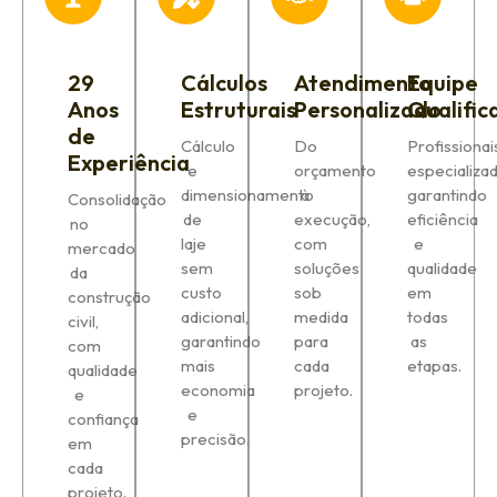
29
Cálculos
Atendimento
Equipe
Anos
Estruturais
Personalizado
Qualific
de
Cálculo
Do
Profissionai
Experiência
e
orçamento
especializad
dimensionamento
à
garantindo
Consolidação
de
execução,
eficiência
no
laje
com
e
mercado
sem
soluções
qualidade
da
custo
sob
em
construção
adicional,
medida
todas
civil,
garantindo
para
as
com
mais
cada
etapas.
qualidade
economia
projeto.
e
e
confiança
precisão.
em
cada
projeto.